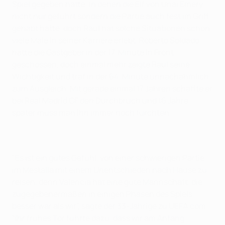
Spiel gegeben hatte, in denen die Elf von Unai Emery
nicht nur geführt sondern die Partie auch fest im Griff
gehabt hatte, doch Raúl hat solche Situationen schon
viele Male in seiner Karriere erlebt. Roberto Soldado
hatte die Gastgeber in der 17. Minute in Front
geschossen, doch einmal mehr zeigte Raúl seine
Wichtigkeit und traf in der 64. Minute unnachahmlich
zum Ausgleich. Mit gerade einmal 17 Jahren schaffte er
bei Real Madrid CF den Durchbruch und 16 Jahre
später muss man ihn immer noch fürchten.
"Es ist ein gutes Gefühl, von einer schwierigen Partie
im Mestalla mit einem Unentschieden nach Hause zu
reisen, denn Valencia hat eine gute Mannschaft, die
zugegebenermaßen in einigen Phasen des Spiels
besser war als wir", sagte der 33-Jährige zu UEFA.com.
"Ihr frühes Tor führte dazu, dass wir am Anfang