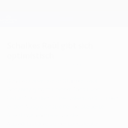
Direkt
zum
Hauptinhalt
Champions League Offiziell
Erhalten
Live-Ergebnisse &amp; Fantasy
UEFA Champions League
Schalkes Raúl gibt sich
optimistisch
Mittwoch, 16. Februar 2011
von Graham Hunter
Schalkes spanischer Stürmer Raúl
González ging mit einem "positiven
Gefühl" aus dem 1:1 bei Valencia CF, zu dem
er den Ausgleichstreffer beisteuerte.
Allerdings warnte er vor der
Auswärtsstärke seiner Landsleute.