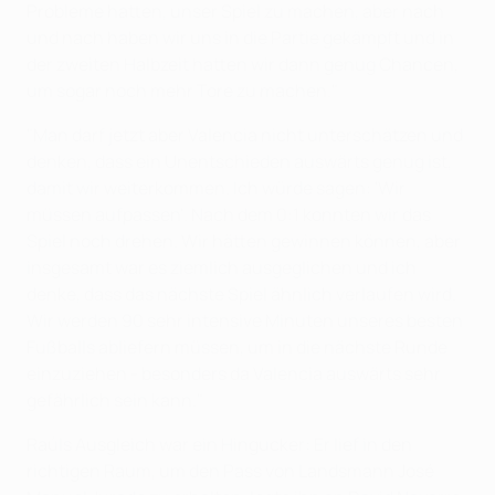
Probleme hatten, unser Spiel zu machen, aber nach
und nach haben wir uns in die Partie gekämpft und in
der zweiten Halbzeit hatten wir dann genug Chancen,
um sogar noch mehr Tore zu machen."
"Man darf jetzt aber Valencia nicht unterschätzen und
denken, dass ein Unentschieden auswärts genug ist,
damit wir weiterkommen. Ich würde sagen: 'Wir
müssen aufpassen'. Nach dem 0:1 konnten wir das
Spiel noch drehen. Wir hätten gewinnen können, aber
insgesamt war es ziemlich ausgeglichen und ich
denke, dass das nächste Spiel ähnlich verlaufen wird.
Wir werden 90 sehr intensive Minuten unseres besten
Fußballs abliefern müssen, um in die nächste Runde
einzuziehen - besonders da Valencia auswärts sehr
gefährlich sein kann."
Raúls Ausgleich war ein Hingucker: Er lief in den
richtigen Raum, um den Pass von Landsmann José