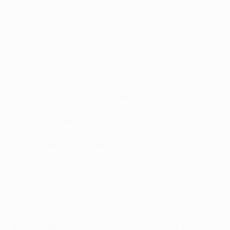
Manuel Jurado zu erhalten, legte ihn an David Navarro
vorbei und verwandelte ihn mit dem zweiten Kontakt
mit seinem so bekannten linken Fuß unhaltbar zum
Ausgleich. Bei Valencias Ersatztorhüter César
Sánchez könnte dieser typische Raúl-Treffer
Erinnerungen an das Endspiel der UEFA Champions
League 2002 in Glasgow ausgelöst haben.
Normalerweise ist der Ex-Mitspieler von Raúl, mit dem
er zusammen im Hampden Park den Pokal gewann, die
Nummer eins bei Valencia, doch mittlerweile wurde er
von Vicente Guaita abgelöst, der einmal toll gegen Raúl
parieren konnte. Nun geht es Anfang März in
Gelsenkirchen um alles.
Raúl, der diesen Wettbewerb schon drei Mal gewinnen
konnte, kennt das Rezept für den Erfolg nur zu gut.
"Der Schlüssel ist es, im Rückspiel alles zu geben", fuhr
er fort. "Ein 0:0 würde uns zwar in die nächste Runde
bringen, aber Valencia ist absolut in der Lage, in