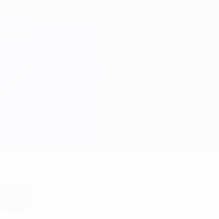
Direkt
zum
Hauptinhalt
Champions League Offiziell
Erhalten
Live-Ergebnisse &amp; Fantasy
UEFA Champions League
Porto vs PSV Infos zum Spiel
Überblick
Updates
Infos zum Spiel
Du willst Tor-Alarme und Aufstellungs-
Benachrichtigungen? Hol dir jetzt die
App!