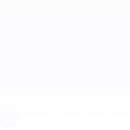
Direkt
zum
Hauptinhalt
Champions League Offiziell
Live-Ergebnisse &amp; Fantasy
UEFA Champions League
Überblick
Updates
Infos zum Spiel
Porto vs PSV Aufstellungen
Du willst Tor-Alarme und Aufstellungs-Ben