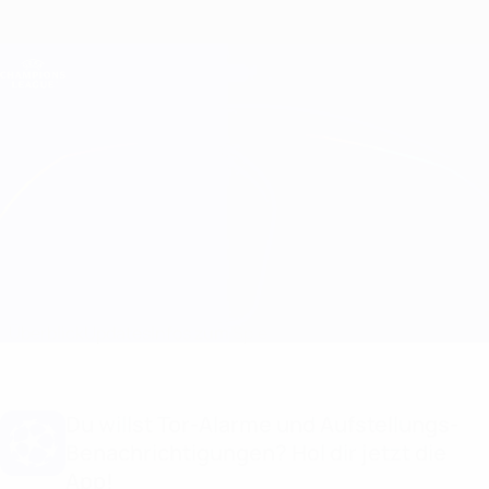
Direkt
zum
Hauptinhalt
Champions League Offiziell
Erhalten
Live-Ergebnisse &amp; Fantasy
UEFA Champions League
KuPS Kuopio vs Milsami Aufstellungen
Überblick
Updates
Infos zum Spiel
Du willst Tor-Alarme und Aufstellungs-
Benachrichtigungen? Hol dir jetzt die
App!