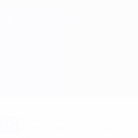
Direkt
zum
Hauptinhalt
Champions League Offiziell
Erhalten
Live-Ergebnisse &amp; Fantasy
UEFA Champions League
KuPS Kuopio vs Milsami
Überblick
Updates
Infos zum Spiel
Du willst Tor-Alarme und Aufstellungs-
Benachrichtigungen? Hol dir jetzt die
App!