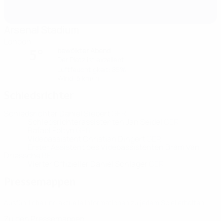
Arsenal Stadium
London
bewölkter Abend
5°
Der Platz ist exzellent
Luftfeuchtigkeit: 85%
Wind: 5 km/ h
Schiedsrichter
Schiedsrichter
Daniel Siebert
GER
Schiedsrichterassistenten
Jan Seidel
GER
Rafael Foltyn
GER
Videoassistent
Christian Dingert
GER
Erster Assistent des Videoassistenten
Bram Van
Driessche
BEL
Vierter Offizieller
Daniel Schlager
GER
Pressemappen
Ausführliche und aktuelle Informationen zu jedem Spiel erhalten.
Zu den Pressemappen