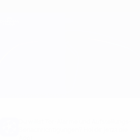
Direkt
zum
Hauptinhalt
Champions League Offiziell
Erhalten
Live-Ergebnisse &amp; Fantasy
UEFA Champions League
Arsenal vs GNK Dinamo Infos zum Spiel
Überblick
Updates
Infos zum Spiel
Du willst Tor-Alarme und Aufstellungs-
Benachrichtigungen? Hol dir jetzt die
App!