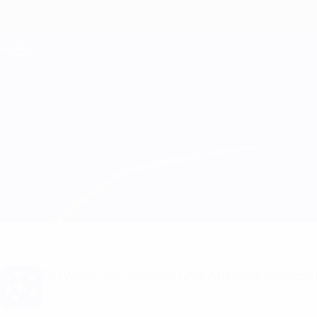
Direkt
zum
Hauptinhalt
Champions League Offiziell
Live-Ergebnisse &amp; Fantasy
UEFA Champions League
Arsenal vs GNK Dinamo
Überblick
Updates
Infos zum Spiel
Du willst Tor-Alarme und Aufstellungs-Ben