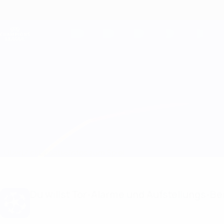
Direkt
zum
Hauptinhalt
Champions League Offiziell
Live-Ergebnisse &amp; Fantasy
UEFA Champions League
Dinamo Tbilisi vs Astana Infos zum Spiel
Überblick
Updates
Infos zum Spiel
Du willst Tor-Alarme und Aufstellungs-Ben