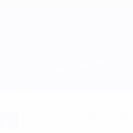
Direkt
zum
Hauptinhalt
Champions League Offiziell
Live-Ergebnisse &amp; Fantasy
UEFA Champions League
Dinamo Tbilisi vs Astana
Überblick
Updates
Infos zum Spiel
Du willst Tor-Alarme und Aufstellungs-Ben