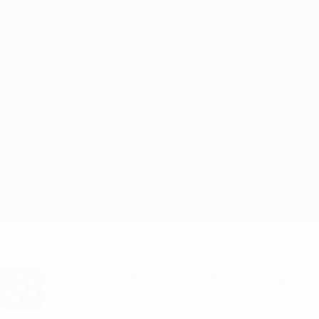
Direkt
zum
Hauptinhalt
Champions League Offiziell
Erhalten
Live-Ergebnisse &amp; Fantasy
UEFA Champions League
Paris vs Maccabi Haifa Infos zum Spiel
Überblick
Updates
Infos zum Spiel
Du willst Tor-Alarme und Aufstellungs-
Benachrichtigungen? Hol dir jetzt die
App!