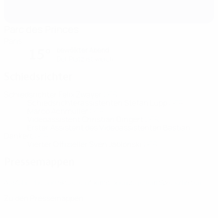
Parc des Princes
Paris
bewölkter Abend
15°
Der Platz ist weich
Schiedsrichter
Schiedsrichter
Felix Zwayer
GER
Schiedsrichterassistenten
Stefan Lupp
GER
Marco Achmüller
GER
Videoassistent
Christian Dingert
GER
Erster Assistent des Videoassistenten
Bastian
Dankert
GER
Vierter Offizieller
Sven Jablonski
GER
Pressemappen
Ausführliche und aktuelle Informationen zu jedem Spiel erhalten.
Zu den Pressemappen