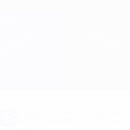
Direkt
zum
Hauptinhalt
Champions League Offiziell
Erhalten
Live-Ergebnisse &amp; Fantasy
UEFA Champions League
Paris vs Maccabi Haifa Aufstellungen
Überblick
Updates
Infos zum Spiel
Du willst Tor-Alarme und Aufstellungs-
Benachrichtigungen? Hol dir jetzt die
App!