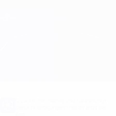
Direkt
zum
Hauptinhalt
Champions League Offiziell
Erhalten
Live-Ergebnisse &amp; Fantasy
UEFA Champions League
Sevilla vs Lille
Überblick
Updates
Infos zum Spiel
Du willst Tor-Alarme und Aufstellungs-
Benachrichtigungen? Hol dir jetzt die
App!