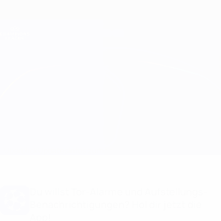
Direkt
zum
Hauptinhalt
Champions League Offiziell
Erhalten
Live-Ergebnisse &amp; Fantasy
UEFA Champions League
Sevilla vs Lille
Überblick
Updates
Infos zum Spiel
Du willst Tor-Alarme und Aufstellungs-
Benachrichtigungen? Hol dir jetzt die
App!