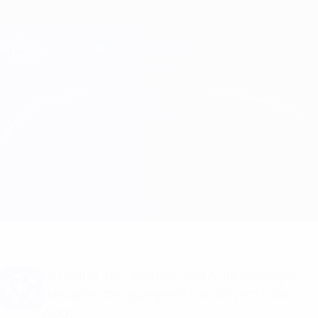
Direkt
zum
Hauptinhalt
Champions League Offiziell
Erhalten
Live-Ergebnisse &amp; Fantasy
UEFA Champions League
Crvena Zvezda vs Paris
Überblick
Updates
Infos zum Spiel
Du willst Tor-Alarme und Aufstellungs-
Benachrichtigungen? Hol dir jetzt die
App!