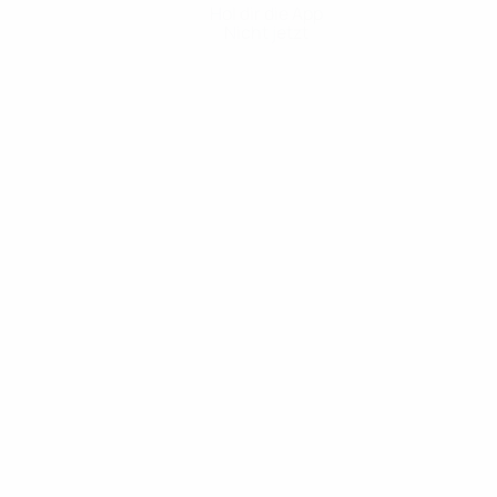
Hol dir die App
Nicht jetzt