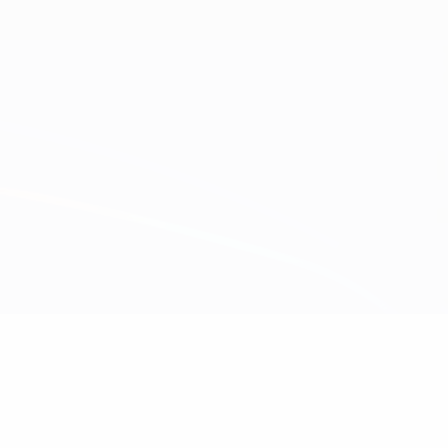
Erhalten