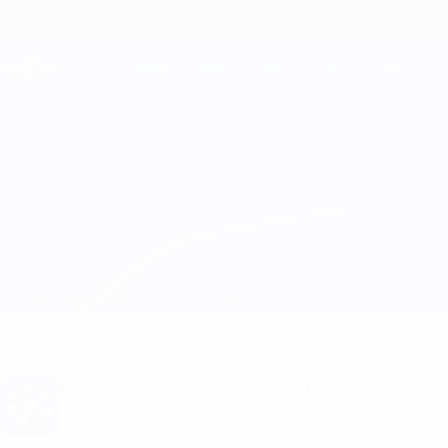
Direkt
zum
Hauptinhalt
Champions League Offiziell
Live-Ergebnisse &amp; Fantasy
UEFA Champions League
Napoli vs Shakhtar
Überblick
Updates
Infos zum Spiel
Du willst Tor-Alarme und Aufstellungs-Ben