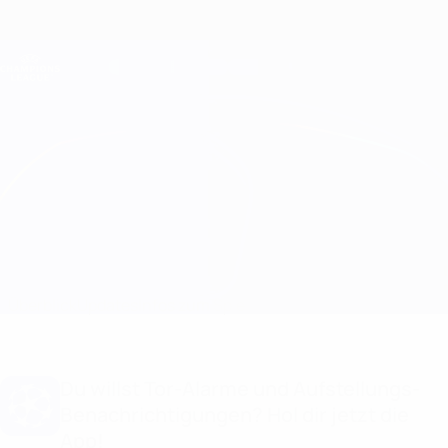
Direkt
zum
Hauptinhalt
Champions League Offiziell
Erhalten
Live-Ergebnisse &amp; Fantasy
UEFA Champions League
B. Dortmund vs APOEL
Überblick
Updates
Infos zum Spiel
Du willst Tor-Alarme und Aufstellungs-
Benachrichtigungen? Hol dir jetzt die
App!