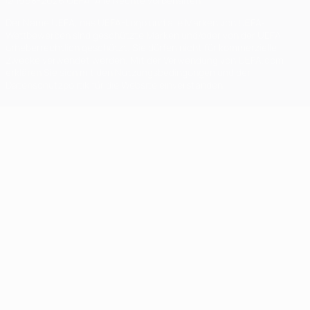
© 1998-2026 UEFA. Alle Rechte vorbehalten
Der Name UEFA, das UEFA-Logo und alle Marken von UEFA-
Wettbewerben sind geschützte Marken und/oder von der UEFA
urheberrechtlich geschützt. Sie dürfen nicht für kommerzielle
Zwecke verwendet werden. Mit der Verwendung von UEFA.com
erklären Sie sich mit den Nutzungsbedingungen und der
Datenschutzpolitik für die Website einverstanden.