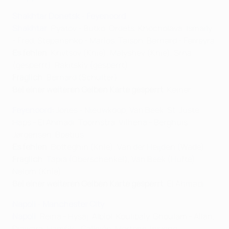
Shakhtar Donetsk - Feyenoord
Shakhtar
: Pyatov - Butko, Ordets, Khocholava, Ismaily
- Fred, Stepanenko - Marlos, Taison, Bernard - Ferreyra
Es fehlen
: Krivtsov (Knie), Malyshev (Knie), Srna
(gesperrt), Rakitskiy (gesperrt)
Fraglich
: Bernard (Schulter)
Bei einer weiteren Gelben Karte gesperrt
: Keiner
Feyenoord
:
Jones - Nieuwkoop, Van Beek, St. Juste,
Haps - El Ahmadi, Toornstra, Vilhena - Berghuis,
Jørgensen, Boëtius
Es fehlen
: Botteghin (Knie), Van der Heijden (Wade)
Fraglich
: Tapia (Oberschenkel), Van Beek (Hüfte),
Nelom (Knie)
Bei einer weiteren Gelben Karte gesperrt
: El Ahmadi
Napoli - Manchester City
Napoli
: Reina - Hysaj, Albiol, Koulibaly, Ghoulam - Allan,
Diawara, Hamšík - Callejón, Mertens, Insigne