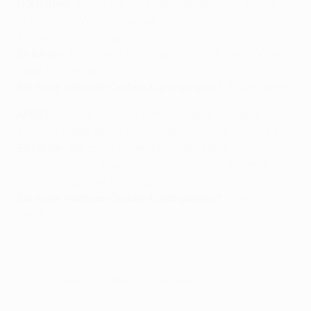
Dortmund
: Bürki - Bartra, Papastathopoulos, Toprak,
Schmelzer - Weigl - Kagawa, Götze - Yarmolenko,
Aubameyang, Philipp
Es fehlen
: Piszczek (Knie), Durm (Hüfte), Reus (Knie),
Rode (Schambein)
Bei einer weiteren Gelben Karte gesperrt
: Toljan, Weigl
APOEL
: Gudiño - Vouros, Carlão, Rueda, Alexandrou -
Vinicius, Sallai, Nuno Morais - Efrem, Poté, Aloneftis
Es fehlen
: Bertoglio (Oberschenkel), Lago
(Oberschenkel), Ebecilio (Oberschenkel), Milanov
(Knie), Waterman (Schulter)
Bei einer weiteren Gelben Karte gesperrt
: Ebecilio,
Sallai
© 1998-2026 UEFA. All rights reserved.
Letzte Aktualisierung: Mittwoch, 22. November 2017