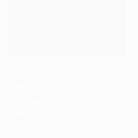
©AFP/Getty Images
Gruppe G
Beşiktaş - Monaco
Beşiktaş
: Fabri - Gökhan, Pepe, Tošić, Adriano -
Hutchinson, Tolgay - Quaresma, Talisca, Babel - Cenk
Tosun
Es fehlt
: Keiner
Bei einer weiteren Gelben Karte gesperrt
: Caner Erkin