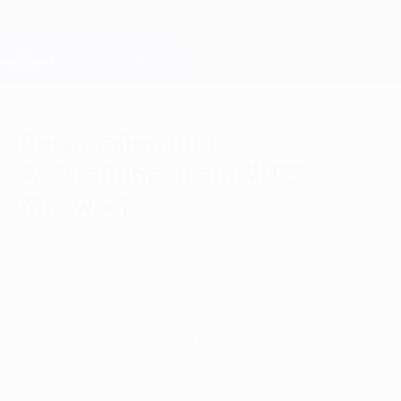
Direkt
zum
Hauptinhalt
Champions League Offiziell
Erhalten
Live-Ergebnisse &amp; Fantasy
UEFA Champions League
Personalien und
Aufstellungen am #UCL-
Mittwoch
Dienstag, 31. Oktober 2017
Fantasy-Football-Manager aufgepasst:
Welche Spieler fallen definitiv aus? Wer ist
fraglich? Vor den Partien am Mittwoch hat
UEFA.com die möglichen Aufstellungen.