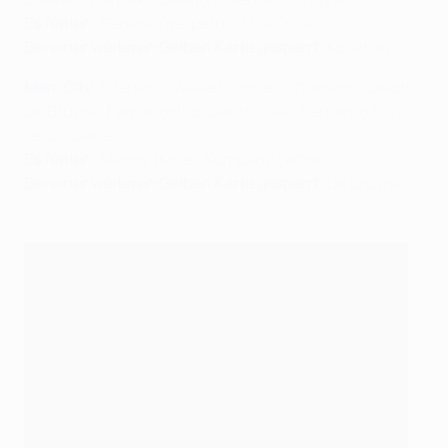
Es fehlen
: Senese (gesperrt), Milik (Knie)
Bei einer weiteren Gelben Karte gesperrt
: Koulibaly
Man. City
: Ederson - Walker, Stones, Otamendi, Delph -
De Bruyne, Fernandinho, David Silva - Bernardo Silva,
Jesus, Sané
Es fehlen
: Mendy (Knie), Kompany (Wade)
Bei einer weiteren Gelben Karte gesperrt
: De Bruyne