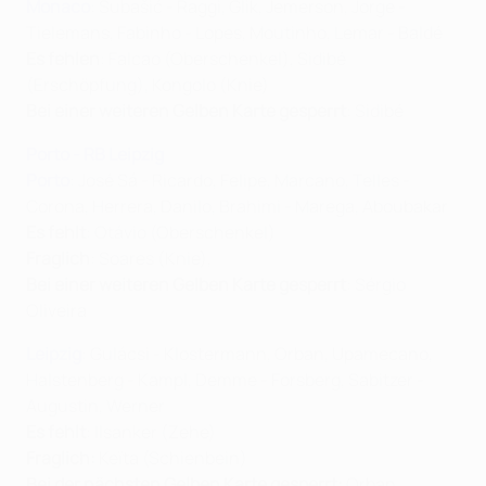
Monaco
: Subašić - Raggi, Glik, Jemerson, Jorge -
Tielemans, Fabinho - Lopes, Moutinho, Lemar - Baldé
Es fehlen
: Falcao (Oberschenkel), Sidibé
(Erschöpfung), Kongolo (Knie)
Bei einer weiteren Gelben Karte gesperrt
: Sidibé
Porto - RB Leipzig
Porto
: José Sá - Ricardo, Felipe, Marcano, Telles -
Corona, Herrera, Danilo, Brahimi - Marega, Aboubakar
Es fehlt
: Otávio (Oberschenkel)
Fraglich
: Soares (Knie),
Bei einer weiteren Gelben Karte gesperrt
: Sérgio
Oliveira
Leipzig
: Gulácsi - Klostermann, Orban, Upamecano,
Halstenberg - Kampl, Demme - Forsberg, Sabitzer -
Augustin, Werner
Es fehlt
: Ilsanker (Zehe)
Fraglich:
Keïta (Schienbein)
Bei der nächsten Gelben Karte gesperrt:
Orban