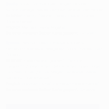
Sevilla
: Soria - Corchia, Kjær, Lenglet, Escudero -
NZonzi, Banega - Navas, Vazquez, Sarabia - Ben Yedder
Es fehlen
: Carriço (Sehne), Parejo (Leiste), Correa
(Oberschenkel)
Fraglich
: Mercado (keine Angabe)
Bei einer weiteren Gelben Karte gesperrt
: Escudero
Spartak
: Petković, Tasci, Dzhikiya, Kombarov -
Fernando, Glushakov - Melgarejo, Popov, Promes - Luiz
Adriano
Es fehlen
: Kalachevskii (gesperrt), Petrunin
(gesperrt), Zobnin (Knie), Rebrov (Knie), Tigiev (Knie),
Timofeev (Knie), Zé Luís (Magen), Ananidze (Wade),
Samedov (Oberschenkel)
Fraglich
: Bocchetti (Knie), Eschenko (Oberschenkel)
Bei einer weiteren Gelben Karte gesperrt
: Dzhikiya