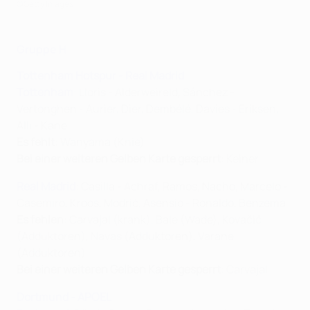
©Getty Images
Gruppe H
Tottenham Hotspur - Real Madrid
Tottenham
: Lloris - Alderweireld, Sánchez -
Vertonghen - Aurier, Dier, Dembélé, Davies - Eriksen,
Alli - Kane
Es fehlt
: Wanyama (Knie)
Bei einer weiteren Gelben Karte gesperrt
: Keiner
Real Madrid
: Casilla - Achraf, Ramos, Nacho, Marcelo -
Casemiro, Kroos, Modrić, Asensio - Ronaldo, Benzema
Es fehlen
: Carvajal (krank), Bale (Wade), Kovačić
(Adduktoren), Navas (Adduktoren), Varane
(Adduktoren)
Bei einer weiteren Gelben Karte gesperrt
: Carvajal
Dortmund - APOEL