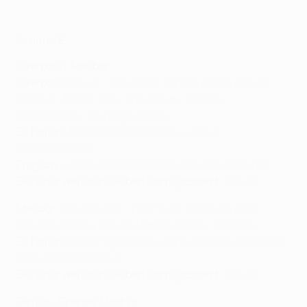
Gruppe E
Liverpool - Maribor
Liverpool
: Karius - Alexander-Arnold, Matip, Klavan,
Moreno - Milner, Can, Wijnaldum - Oxlade-
Chamberlain, Sturridge, Salah
Es fehlen
: Mané (Oberschenkel), Lallana
(Oberschenkel)
Fraglich
: Lovren (Oberschenkel), Coutinho (Hüfte)
Bei einer weiteren Gelben Karte gesperrt
: Keiner
Maribor
: Handanović - Viler, Šuler, Rajčević, Milec -
Vrhovec, Kabha, Bohar, Ahmedi, Bajde - Tavares
Es fehlen
: Hodžić (gesperrt), Zahović (Schlüsselbein),
Šme (Achillessehne)
Bei einer weiteren Gelben Karte gesperrt
: Keiner
Sevilla - Spartak Moskva