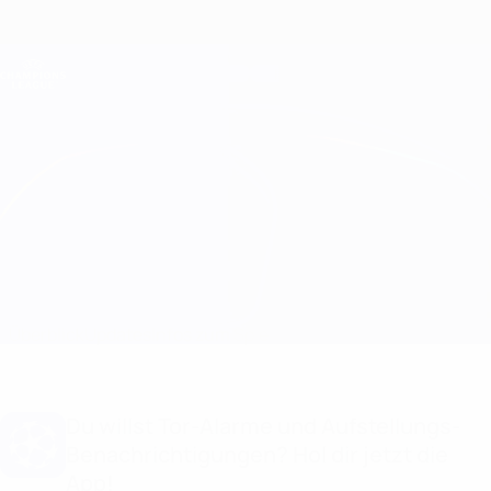
Direkt
zum
Hauptinhalt
Champions League Offiziell
Erhalten
Live-Ergebnisse &amp; Fantasy
UEFA Champions League
Beşiktaş vs Monaco
Überblick
Updates
Infos zum Spiel
Du willst Tor-Alarme und Aufstellungs-
Benachrichtigungen? Hol dir jetzt die
App!