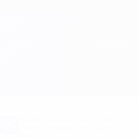
Direkt
zum
Hauptinhalt
Champions League Offiziell
Erhalten
Live-Ergebnisse &amp; Fantasy
UEFA Champions League
Basel vs Benfica
Überblick
Updates
Infos zum Spiel
Du willst Tor-Alarme und Aufstellungs-
Benachrichtigungen? Hol dir jetzt die
App!