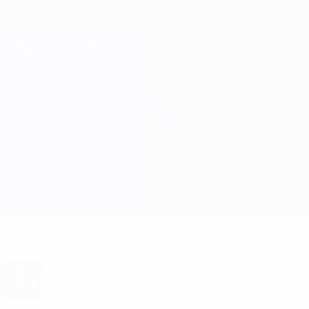
Direkt
zum
Hauptinhalt
Champions League Offiziell
Erhalten
Live-Ergebnisse &amp; Fantasy
UEFA Champions League
Juventus vs Real Madrid
Überblick
Updates
Infos zum Spiel
Du willst Tor-Alarme und Aufstellungs-
Benachrichtigungen? Hol dir jetzt die
App!