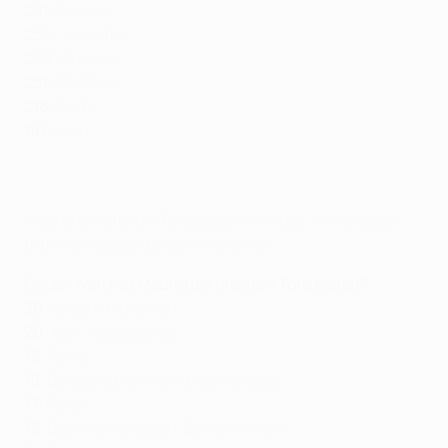
281:
Arsenal
264:
Juventus
249:
Chelsea
231:
AC Milan
218:
Porto
187:
Lyon
Madrid erzielte die Tore gegen 57 Klubs. Am öftesten
trafen sie gegen Bayern München.
Gegen wen hat Madrid die meisten Tore erzielt?
30:
Bayern München
20:
Ajax, Galatasaray
19:
Roma
18:
Borussia Dortmund, Olympiacos
17:
Porto
15:
Bayer Leverkusen, Dynamo Kiew