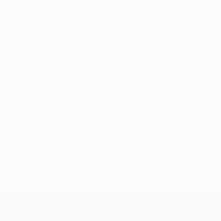
14:
Schalke, Lyon, Rosenborg
Tatsächlich schaffte es Madrid, nur gegen eins der 58
Teams, auf die sie in der UEFA Champions League
trafen, kein Tor zu erzielen. Sie
verloren mit 0:1
zuhause gegen Arsenal
im Achtelfinale 2005/06 und
kamen im
Rückspiel nicht über ein 0:0 hinaus
.
*Qualifikation ausgenommen
© 1998-2026 UEFA. All rights reserved.
Letzte Aktualisierung: Samstag, 3. Juni 2017
UEFA Champions League