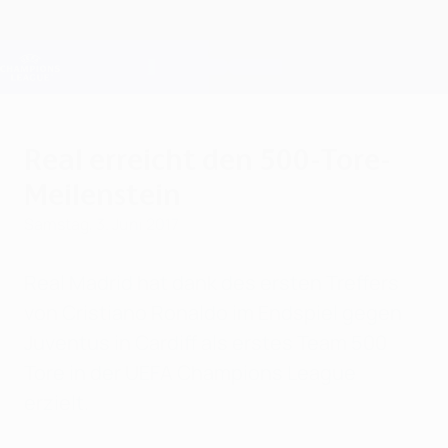
Direkt
zum
Hauptinhalt
Champions League Offiziell
Erhalten
Live-Ergebnisse &amp; Fantasy
UEFA Champions League
Real erreicht den 500-Tore-
Meilenstein
Samstag, 3. Juni 2017
Real Madrid hat dank des ersten Treffers
von Cristiano Ronaldo im Endspiel gegen
Juventus in Cardiff als erstes Team 500
Tore in der UEFA Champions League
erzielt.