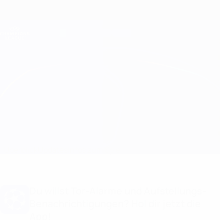
Direkt
zum
Hauptinhalt
Champions League Offiziell
Erhalten
Live-Ergebnisse &amp; Fantasy
UEFA Champions League
Atleti vs Real Madrid
Überblick
Updates
Infos zum Spiel
Du willst Tor-Alarme und Aufstellungs-
Benachrichtigungen? Hol dir jetzt die
App!