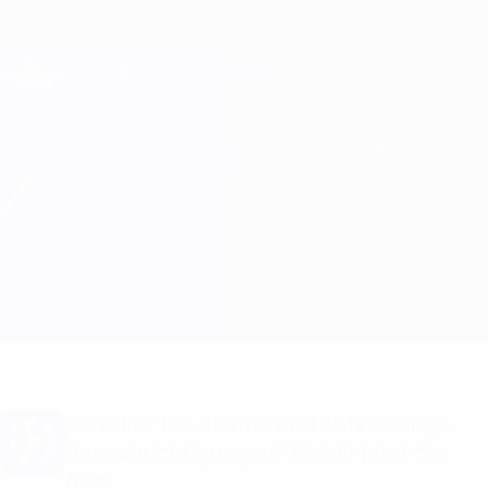
Direkt
zum
Hauptinhalt
Champions League Offiziell
Erhalten
Live-Ergebnisse &amp; Fantasy
UEFA Champions League
Atleti vs Rostov
Überblick
Updates
Infos zum Spiel
Du willst Tor-Alarme und Aufstellungs-
Benachrichtigungen? Hol dir jetzt die
App!