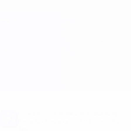
Direkt
zum
Hauptinhalt
Champions League Offiziell
Erhalten
Live-Ergebnisse &amp; Fantasy
UEFA Champions League
Lyon vs Gent
Überblick
Infos zum Spiel
Du willst Tor-Alarme und Aufstellungs-
Benachrichtigungen? Hol dir jetzt die
App!