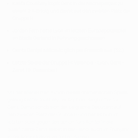
Kalifa Coulibaly köpft Gent in der Nachspielzeit zu
einem 2:1-Erfolg und damit auf den zweiten Platz der
Gruppe H
Jordan Ferri hatte Lyon im letzten Europapokalspiel
im Stade Gerland in Führung geschossen
Gents Danijel Milicevic glich per Freistoß aus (32.)
Letzte Spiele der Gruppe H: Valencia - Lyon, Gent -
Zenit (9. Dezember)
Mit der allerletzten Aktion dieses dramatischen Spiels
gelang Kalifa Coulibaly per Kopf der Siegtreffer für
Gent. Damit schob sich der belgische Debütant auf
den zweiten Platz der Gruppe H und hat es nun im
letzten Spiel gegen das schon fürs Achtelfinale
qualifizierte Zenit selbst in der Hand, auch im Frühjahr
in der Königsklasse vertreten zu sein.