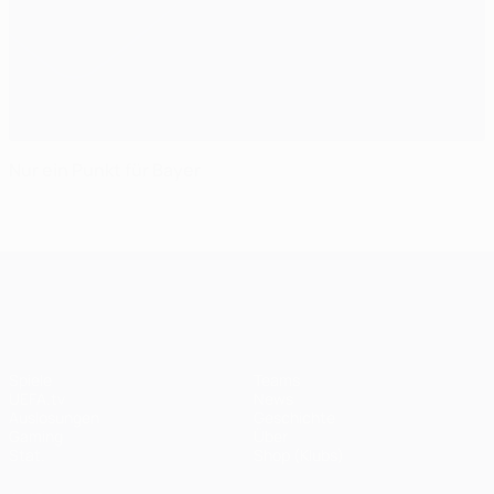
Nur ein Punkt für Bayer
UEFA Champions League
Spiele
Teams
UEFA.tv
News
Auslosungen
Geschichte
Gaming
Über
Stat.
Shop (Klubs)