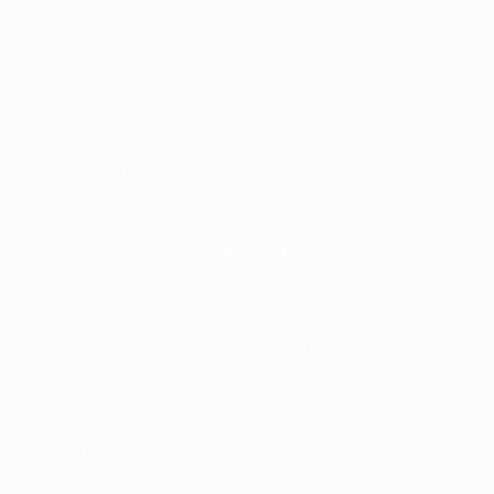
Mit nur einem Punkt aus den ersten vier Spielen stand
Lyon mächtig unter Druck, im letzten Europapokalspiel
im legendären Stade Gerland drei Punkte einzufahren.
Und es begann nach Wunsch, als Jordan Ferri mit
seinem ersten Tor seit Dezember 2014 für die Führung
sorgte. Rachid Ghezzal hatte Ferri auf die Reise
geschickt und der dem grandios haltenden Matz Sels
keine Chance gelassen.
Der Keeper von Gent parierte anschließend mehrfach
großartig gegen Alexandre Lacazette, als Lyon
vehement auf den zweiten Treffer drängte. Aber auch
Gent hatte seine Möglichkeiten, aber Brecht Dejaegere
vergab kläglich. Besser machte es anschließend
Danijel Milicevic, der in der 32. Minute mittels Freistoß
ausglich.