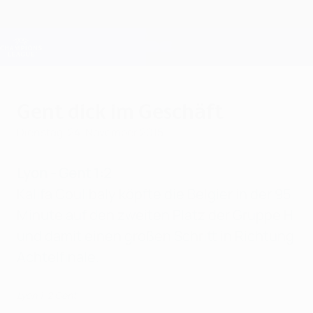
Direkt
zum
Hauptinhalt
Champions League Offiziell
Erhalten
Live-Ergebnisse &amp; Fantasy
UEFA Champions League
Gent dick im Geschäft
Dienstag, 24. November 2015
Lyon - Gent 1:2
Kalifa Coulibaly köpfte die Belgier in der 95.
Minute auf den zweiten Platz der Gruppe H
und damit einen großen Schritt in Richtung
Achtelfinale.
Lyon 1-2 Gent