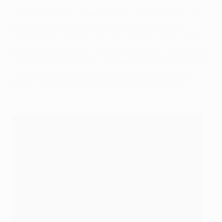
Dann rettete Sels gegen Rafael und sein Gegenüber
Anthony Lopes zeigte sich bei einem Kopfball von
Dejaegere auf dem Posten. Als die Lyon-Spieler schier
an Sels verzweifelten, schlug Gent in der 5. Minute der
Nachspielzeit eiskalt zu. Coulibaly köpfte eine Ecke ein
und bescherte Gent drei nie für möglich gehaltene
Punkte und eine unverhoffte Achtelfinal-Chance.