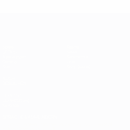
Legende:
Didier
Legen
Andriy
Drogba
ist
Shevchenko
UEFA Champions League
Spiele
Teams
UEFA.tv
News
Auslosungen
Geschichte
Gaming
Über
Stat.
Shop (Klubs)
AUCH
BESUCHEN
UEFA.com
UEFA-Stiftung
für Kinder
SPRACHE &AUML;NDERN
Deutsch
English
Français
Deutsch
Русский
Español
Italiano
Português
العربية