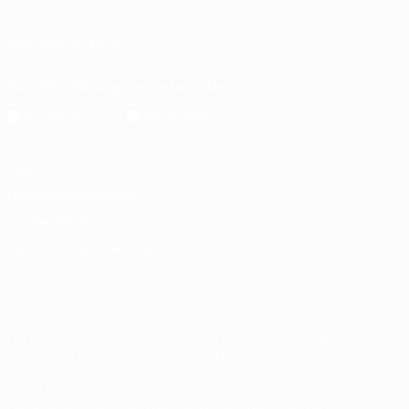
UNS FOLGEN AUF
Die offizielle App herunterladen
Datenschutz
Nutzungsbedingungen
Cookie-Politik
Datenschutzeinstellungen
© 1998-2026 UEFA. Alle Rechte vorbehalten
Der Name UEFA, das UEFA-Logo und alle Marken von UEFA-
Wettbewerben sind geschützte Marken und/oder von der UEFA
urheberrechtlich geschützt. Sie dürfen nicht für kommerzielle
Zwecke verwendet werden. Mit der Verwendung von UEFA.com
erklären Sie sich mit den Nutzungsbedingungen und der