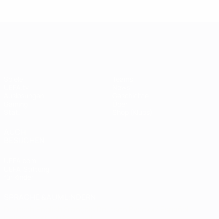
Legende:
Didier
Legen
Andriy
Drogba
ist
Shevchenko
UEFA Champions League
Spiele
Teams
UEFA.tv
News
Auslosungen
Geschichte
Gaming
Über
Stat.
Shop (Klubs)
AUCH
BESUCHEN
UEFA.com
UEFA-Stiftung
für Kinder
SPRACHE &AUML;NDERN
Deutsch
English
Français
Deutsch
Русский
Español
Italiano
Português
العربية