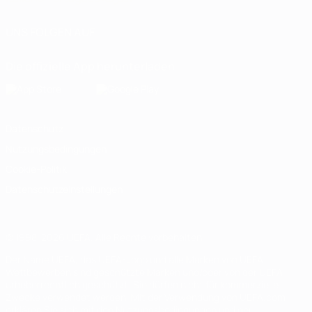
UNS FOLGEN AUF
Die offizielle App herunterladen
Datenschutz
Nutzungsbedingungen
Cookie-Politik
Datenschutzeinstellungen
© 1998-2026 UEFA. Alle Rechte vorbehalten
Der Name UEFA, das UEFA-Logo und alle Marken von UEFA-
Wettbewerben sind geschützte Marken und/oder von der UEFA
urheberrechtlich geschützt. Sie dürfen nicht für kommerzielle
Zwecke verwendet werden. Mit der Verwendung von UEFA.com
erklären Sie sich mit den Nutzungsbedingungen und der