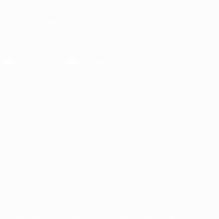
UNS FOLGEN AUF
Die offizielle App herunterladen
Datenschutz
Nutzungsbedingungen
Cookie-Politik
Datenschutzeinstellungen
© 1998-2026 UEFA. Alle Rechte vorbehalten
Der Name UEFA, das UEFA-Logo und alle Marken von UEFA-
Wettbewerben sind geschützte Marken und/oder von der UEFA
urheberrechtlich geschützt. Sie dürfen nicht für kommerzielle
Zwecke verwendet werden. Mit der Verwendung von UEFA.com
erklären Sie sich mit den Nutzungsbedingungen und der