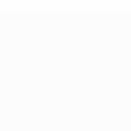
Legende:
Didier
Legen
Andriy
Drogba
ist
Shevchenko
UEFA Champions League
Spiele
Teams
UEFA.tv
News
Auslosungen
Geschichte
Gaming
Über
Stat.
Shop (Klubs)
AUCH
BESUCHEN
UEFA.com
UEFA-Stiftung
für Kinder
SPRACHE &AUML;NDERN
Deutsch
English
Français
Deutsch
Русский
Español
Italiano
Português
العربية