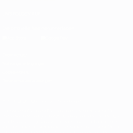
UNS FOLGEN AUF
Die offizielle App herunterladen
Datenschutz
Nutzungsbedingungen
Cookie-Politik
Datenschutzeinstellungen
© 1998-2026 UEFA. Alle Rechte vorbehalten
Der Name UEFA, das UEFA-Logo und alle Marken von UEFA-
Wettbewerben sind geschützte Marken und/oder von der UEFA
urheberrechtlich geschützt. Sie dürfen nicht für kommerzielle
Zwecke verwendet werden. Mit der Verwendung von UEFA.com
erklären Sie sich mit den Nutzungsbedingungen und der