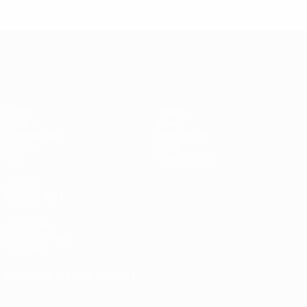
Legende:
Didier
Legen
Andriy
Drogba
ist
Shevchenko
UEFA Champions League
Spiele
Teams
UEFA.tv
News
Auslosungen
Geschichte
Gaming
Über
Stat.
Shop (Klubs)
AUCH
BESUCHEN
UEFA.com
UEFA-Stiftung
für Kinder
SPRACHE &AUML;NDERN
Deutsch
English
Français
Deutsch
Русский
Español
Italiano
Português
العربية