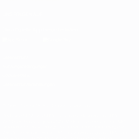
UNS FOLGEN AUF
Die offizielle App herunterladen
Datenschutz
Nutzungsbedingungen
Cookie-Politik
Datenschutzeinstellungen
© 1998-2026 UEFA. Alle Rechte vorbehalten
Der Name UEFA, das UEFA-Logo und alle Marken von UEFA-
Wettbewerben sind geschützte Marken und/oder von der UEFA
urheberrechtlich geschützt. Sie dürfen nicht für kommerzielle
Zwecke verwendet werden. Mit der Verwendung von UEFA.com
erklären Sie sich mit den Nutzungsbedingungen und der