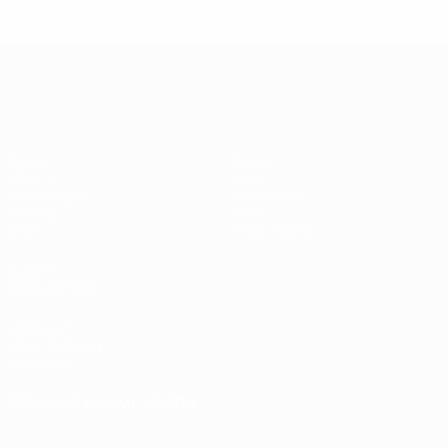
Legende:
Didier
Legen
Andriy
Drogba
ist
Shevchenko
UEFA Champions League
Spiele
Teams
UEFA.tv
News
Auslosungen
Geschichte
Gaming
Über
Stat.
Shop (Klubs)
AUCH
BESUCHEN
UEFA.com
UEFA-Stiftung
für Kinder
SPRACHE &AUML;NDERN
Deutsch
English
Français
Deutsch
Русский
Español
Italiano
Português
العربية