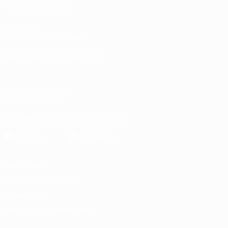
AUCH BESUCHEN
UEFA.com
UEFA-Stiftung für Kinder
SPRACHE &AUML;NDERN
Deutsch
English
Français
Deutsch
Русский
Español
Italiano
UNS FOLGEN AUF
Die offizielle App herunterladen
Datenschutz
Nutzungsbedingungen
Cookie-Politik
Datenschutzeinstellungen