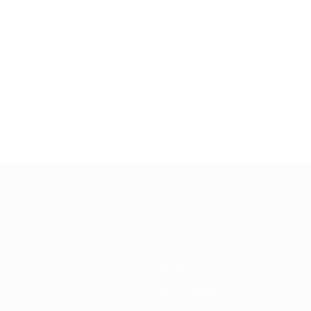
2019
26.03.2019
 der Champions League:
100er Klub: Thierry
r Drogba
Teams
News
Geschichte
Über
Shop (Klubs)