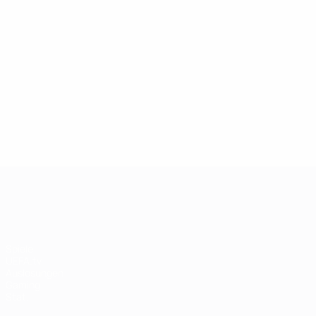
13.05.2019
27.03.
Champions-League-Legende:
Ikone
Andriy Shevchenko
Didie
UEFA Champions League
Spiele
UEFA.tv
Auslosungen
Gaming
Stat.