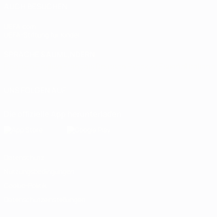
AUCH BESUCHEN
UEFA.com
UEFA-Stiftung für Kinder
SPRACHE &AUML;NDERN
Deutsch
English
Français
Deutsch
Русский
Español
Italiano
UNS FOLGEN AUF
Die offizielle App herunterladen
Datenschutz
Nutzungsbedingungen
Cookie-Politik
Datenschutzeinstellungen