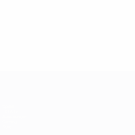
13.05.2019
27.03.
Champions-League-Legende:
Ikone
Andriy Shevchenko
Didie
UEFA Champions League
Spiele
UEFA.tv
Auslosungen
Gaming
Stat.