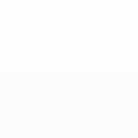
2019
26.03.2019
 der Champions League:
100er Klub: Thierry
r Drogba
Teams
News
Geschichte
Über
Shop (Klubs)