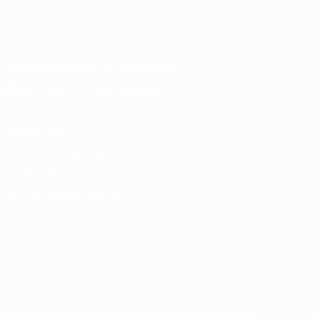
UNS FOLGEN AUF
Die offizielle App herunterladen
Datenschutz
Nutzungsbedingungen
Cookie-Politik
Datenschutzeinstellungen
© 1998-2026 UEFA. Alle Rechte vorbehalten
Der Name UEFA, das UEFA-Logo und alle Marken von UEFA-
Wettbewerben sind geschützte Marken und/oder von der UEFA
urheberrechtlich geschützt. Sie dürfen nicht für kommerzielle
Zwecke verwendet werden. Mit der Verwendung von UEFA.com
erklären Sie sich mit den Nutzungsbedingungen und der