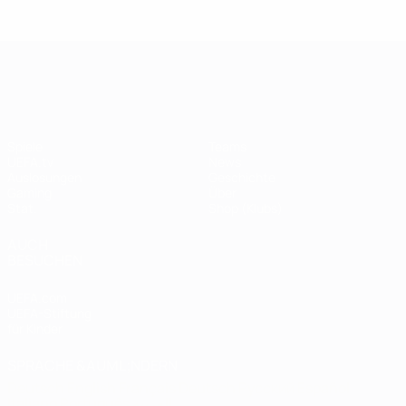
Legende:
Didier
Legen
Andriy
Drogba
ist
Shevchenko
UEFA Champions League
Spiele
Teams
UEFA.tv
News
Auslosungen
Geschichte
Gaming
Über
Stat.
Shop (Klubs)
AUCH
BESUCHEN
UEFA.com
UEFA-Stiftung
für Kinder
SPRACHE &AUML;NDERN
Deutsch
English
Français
Deutsch
Русский
Español
Italiano
Português
العربية