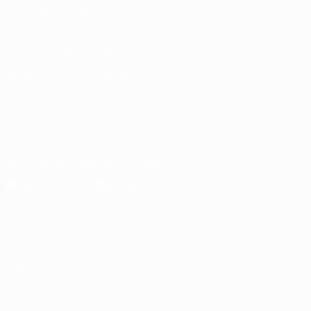
AUCH BESUCHEN
UEFA.com
UEFA-Stiftung für Kinder
SPRACHE &AUML;NDERN
Deutsch
English
Français
Deutsch
Русский
Español
Italiano
UNS FOLGEN AUF
Die offizielle App herunterladen
Datenschutz
Nutzungsbedingungen
Cookie-Politik
Datenschutzeinstellungen