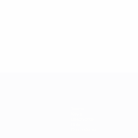
2019
26.03.2019
 der Champions League:
100er Klub: Thierry
r Drogba
Teams
News
Geschichte
Über
Shop (Klubs)