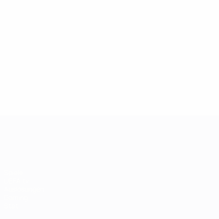
13.05.2019
27.03.
Champions-League-Legende:
Ikone
Andriy Shevchenko
Didie
UEFA Champions League
Spiele
UEFA.tv
Auslosungen
Gaming
Stat.