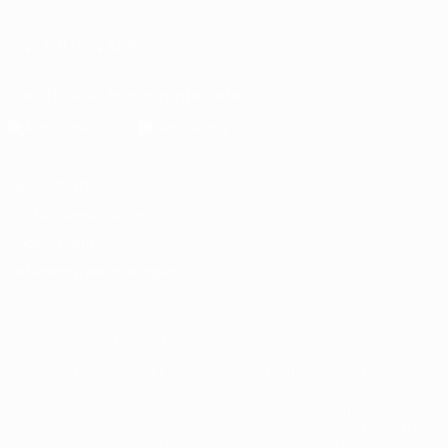
UNS FOLGEN AUF
Die offizielle App herunterladen
Datenschutz
Nutzungsbedingungen
Cookie-Politik
Datenschutzeinstellungen
© 1998-2026 UEFA. Alle Rechte vorbehalten
Der Name UEFA, das UEFA-Logo und alle Marken von UEFA-
Wettbewerben sind geschützte Marken und/oder von der UEFA
urheberrechtlich geschützt. Sie dürfen nicht für kommerzielle
Zwecke verwendet werden. Mit der Verwendung von UEFA.com
erklären Sie sich mit den Nutzungsbedingungen und der