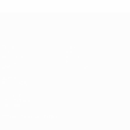
Legende:
Didier
Legen
Andriy
Drogba
ist
Shevchenko
UEFA Champions League
Spiele
Teams
UEFA.tv
News
Auslosungen
Geschichte
Gaming
Über
Stat.
Shop (Klubs)
AUCH
BESUCHEN
UEFA.com
UEFA-Stiftung
für Kinder
SPRACHE &AUML;NDERN
Deutsch
English
Français
Deutsch
Русский
Español
Italiano
Português
العربية