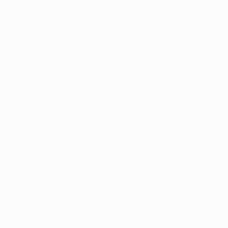
UNS FOLGEN AUF
Die offizielle App herunterladen
Datenschutz
Nutzungsbedingungen
Cookie-Politik
Datenschutzeinstellungen
© 1998-2026 UEFA. Alle Rechte vorbehalten
Der Name UEFA, das UEFA-Logo und alle Marken von UEFA-
Wettbewerben sind geschützte Marken und/oder von der UEFA
urheberrechtlich geschützt. Sie dürfen nicht für kommerzielle
Zwecke verwendet werden. Mit der Verwendung von UEFA.com
erklären Sie sich mit den Nutzungsbedingungen und der