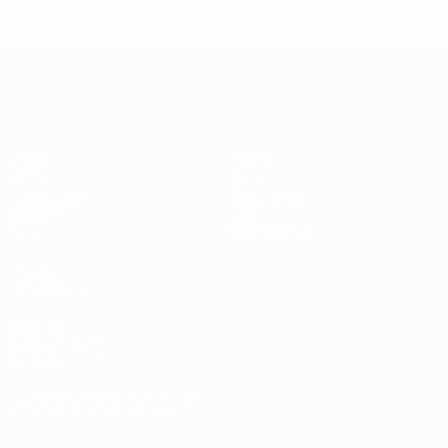
Legende:
Didier
Legen
Andriy
Drogba
ist
Shevchenko
UEFA Champions League
Spiele
Teams
UEFA.tv
News
Auslosungen
Geschichte
Gaming
Über
Stat.
Shop (Klubs)
AUCH
BESUCHEN
UEFA.com
UEFA-Stiftung
für Kinder
SPRACHE &AUML;NDERN
Deutsch
English
Français
Deutsch
Русский
Español
Italiano
Português
العربية