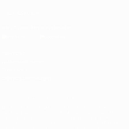
UNS FOLGEN AUF
Die offizielle App herunterladen
Datenschutz
Nutzungsbedingungen
Cookie-Politik
Datenschutzeinstellungen
© 1998-2026 UEFA. Alle Rechte vorbehalten
Der Name UEFA, das UEFA-Logo und alle Marken von UEFA-
Wettbewerben sind geschützte Marken und/oder von der UEFA
urheberrechtlich geschützt. Sie dürfen nicht für kommerzielle
Zwecke verwendet werden. Mit der Verwendung von UEFA.com
erklären Sie sich mit den Nutzungsbedingungen und der