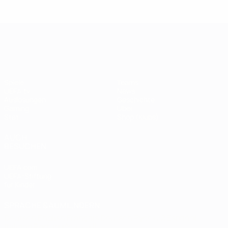
Legende:
Didier
Legen
Andriy
Drogba
ist
Shevchenko
UEFA Champions League
Spiele
Teams
UEFA.tv
News
Auslosungen
Geschichte
Gaming
Über
Stat.
Shop (Klubs)
AUCH
BESUCHEN
UEFA.com
UEFA-Stiftung
für Kinder
SPRACHE &AUML;NDERN
Deutsch
English
Français
Deutsch
Русский
Español
Italiano
Português
العربية