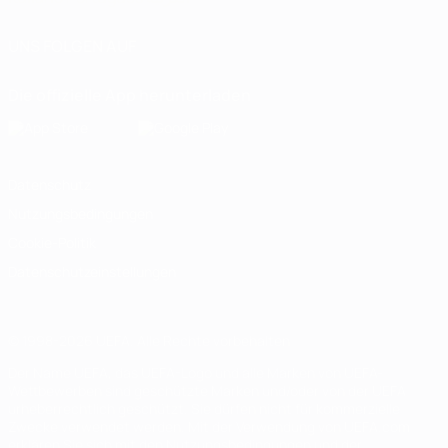
UNS FOLGEN AUF
Die offizielle App herunterladen
Datenschutz
Nutzungsbedingungen
Cookie-Politik
Datenschutzeinstellungen
© 1998-2026 UEFA. Alle Rechte vorbehalten
Der Name UEFA, das UEFA-Logo und alle Marken von UEFA-
Wettbewerben sind geschützte Marken und/oder von der UEFA
urheberrechtlich geschützt. Sie dürfen nicht für kommerzielle
Zwecke verwendet werden. Mit der Verwendung von UEFA.com
erklären Sie sich mit den Nutzungsbedingungen und der