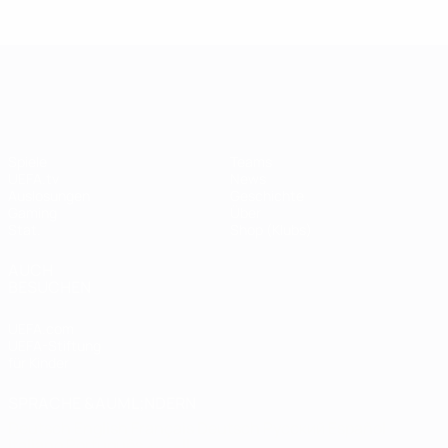
Legende:
Didier
Legen
Andriy
Drogba
ist
Shevchenko
UEFA Champions League
Spiele
Teams
UEFA.tv
News
Auslosungen
Geschichte
Gaming
Über
Stat.
Shop (Klubs)
AUCH
BESUCHEN
UEFA.com
UEFA-Stiftung
für Kinder
SPRACHE &AUML;NDERN
Deutsch
English
Français
Deutsch
Русский
Español
Italiano
Português
العربية