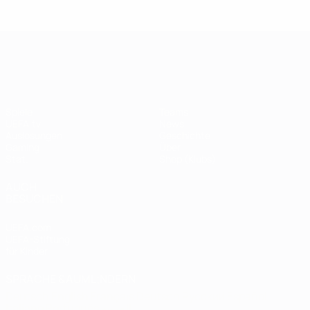
Legende:
Didier
Legen
Andriy
Drogba
ist
Shevchenko
UEFA Champions League
Spiele
Teams
UEFA.tv
News
Auslosungen
Geschichte
Gaming
Über
Stat.
Shop (Klubs)
AUCH
BESUCHEN
UEFA.com
UEFA-Stiftung
für Kinder
SPRACHE &AUML;NDERN
Deutsch
English
Français
Deutsch
Русский
Español
Italiano
Português
العربية