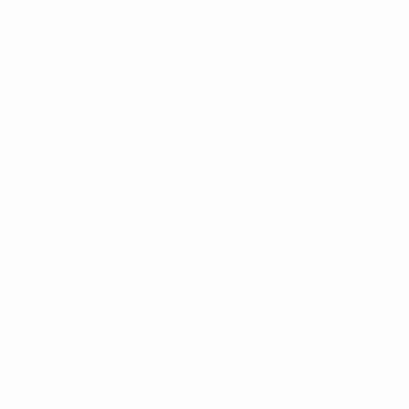
UNS FOLGEN AUF
Die offizielle App herunterladen
Datenschutz
Nutzungsbedingungen
Cookie-Politik
Datenschutzeinstellungen
© 1998-2026 UEFA. Alle Rechte vorbehalten
Der Name UEFA, das UEFA-Logo und alle Marken von UEFA-
Wettbewerben sind geschützte Marken und/oder von der UEFA
urheberrechtlich geschützt. Sie dürfen nicht für kommerzielle
Zwecke verwendet werden. Mit der Verwendung von UEFA.com
erklären Sie sich mit den Nutzungsbedingungen und der