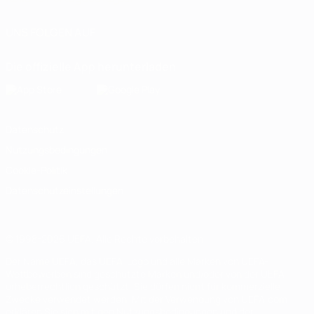
UNS FOLGEN AUF
Die offizielle App herunterladen
Datenschutz
Nutzungsbedingungen
Cookie-Politik
Datenschutzeinstellungen
© 1998-2026 UEFA. Alle Rechte vorbehalten
Der Name UEFA, das UEFA-Logo und alle Marken von UEFA-
Wettbewerben sind geschützte Marken und/oder von der UEFA
urheberrechtlich geschützt. Sie dürfen nicht für kommerzielle
Zwecke verwendet werden. Mit der Verwendung von UEFA.com
erklären Sie sich mit den Nutzungsbedingungen und der