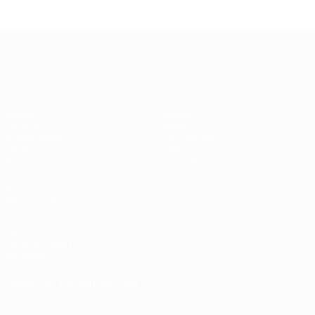
Legende:
Didier
Legen
Andriy
Drogba
ist
Shevchenko
UEFA Champions League
Spiele
Teams
UEFA.tv
News
Auslosungen
Geschichte
Gaming
Über
Stat.
Shop (Klubs)
AUCH
BESUCHEN
UEFA.com
UEFA-Stiftung
für Kinder
SPRACHE &AUML;NDERN
Deutsch
English
Français
Deutsch
Русский
Español
Italiano
Português
العربية