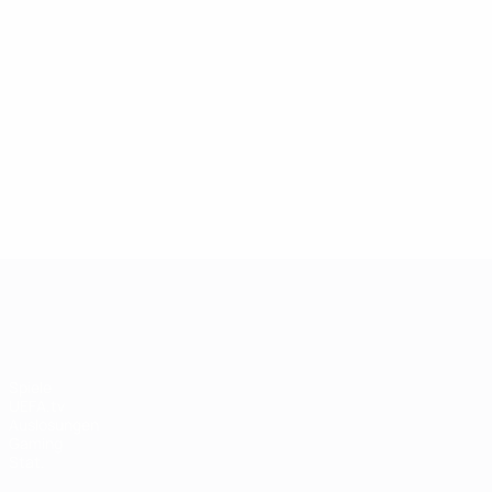
13.05.2019
27.03.
Champions-League-Legende:
Ikone
Andriy Shevchenko
Didie
UEFA Champions League
Spiele
UEFA.tv
Auslosungen
Gaming
Stat.