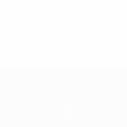
2019
26.03.2019
 der Champions League:
100er Klub: Thierry
r Drogba
Teams
News
Geschichte
Über
Shop (Klubs)