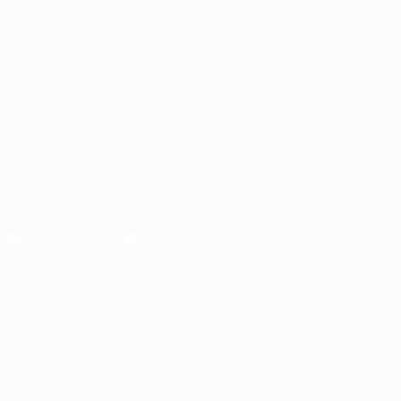
AUCH BESUCHEN
UEFA.com
UEFA-Stiftung für Kinder
SPRACHE &AUML;NDERN
Deutsch
English
Français
Deutsch
Русский
Español
Italiano
UNS FOLGEN AUF
Die offizielle App herunterladen
Datenschutz
Nutzungsbedingungen
Cookie-Politik
Datenschutzeinstellungen