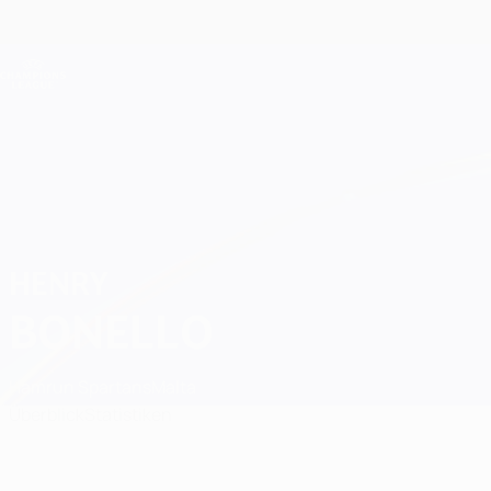
Direkt
zum
Hauptinhalt
Champions League Offiziell
Live-Ergebnisse &amp; Fantasy
UEFA Champions League
Henry Bonello
HENRY
BONELLO
Hamrun Spartans
Malta
Überblick
Statistiken