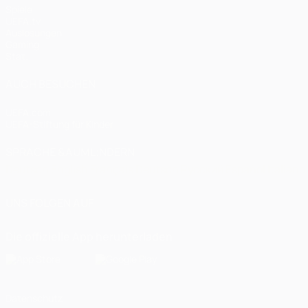
Spiele
UEFA.tv
Auslosungen
Gaming
Stat.
AUCH BESUCHEN
UEFA.com
UEFA-Stiftung für Kinder
SPRACHE &AUML;NDERN
Deutsch
English
Français
Deutsch
Русский
Español
Italiano
UNS FOLGEN AUF
Die offizielle App herunterladen
Datenschutz