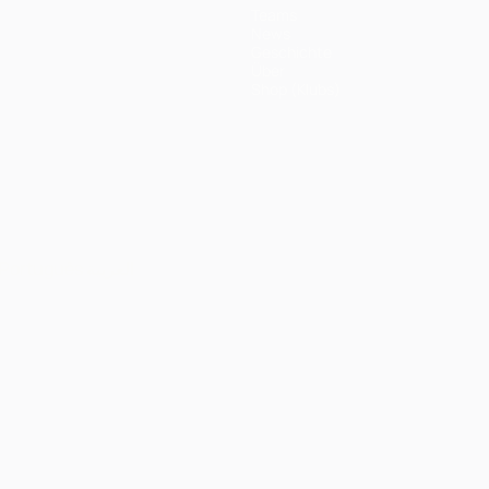
Teams
News
Geschichte
Über
Shop (Klubs)
Português
العربية