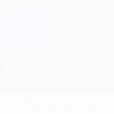
Direkt
zum
Hauptinhalt
Champions League Offiziell
Erhalten
Live-Ergebnisse &amp; Fantasy
UEFA Champions League
Miguel Barandalla Statistiken
MIGUEL
BARANDALLA
Athletic Club
Vergleichen
Überblick
Statistiken
Keine Daten für diesen Spieler vorhanden