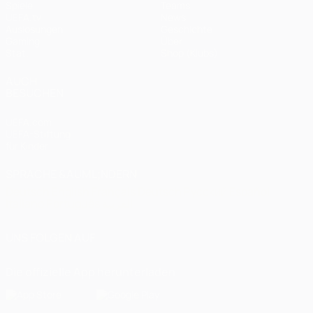
Spiele
Teams
UEFA.tv
News
Auslosungen
Geschichte
Gaming
Über
Stat.
Shop (Klubs)
AUCH
BESUCHEN
UEFA.com
UEFA-Stiftung
für Kinder
SPRACHE &AUML;NDERN
Deutsch
English
Français
Deutsch
Русский
Español
Italiano
Português
العربية
UNS FOLGEN AUF
Die offizielle App herunterladen