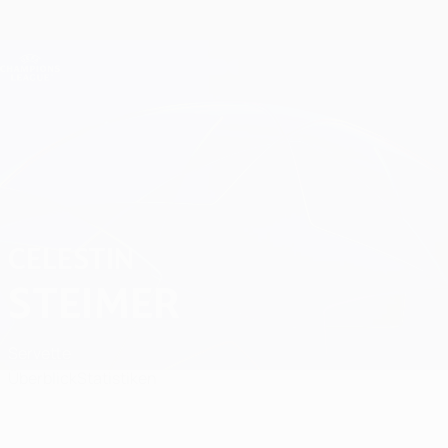
Direkt
zum
Hauptinhalt
Champions League Offiziell
Erhalten
Live-Ergebnisse &amp; Fantasy
UEFA Champions League
Celestin Steimer
CELESTIN
STEIMER
Servette
Überblick
Statistiken