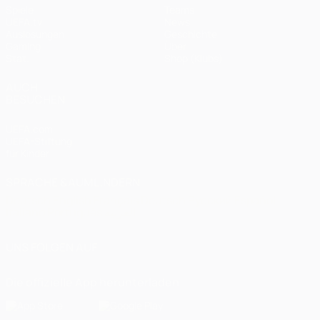
Spiele
Teams
UEFA.tv
News
Auslosungen
Geschichte
Gaming
Über
Stat.
Shop (Klubs)
AUCH
BESUCHEN
UEFA.com
UEFA-Stiftung
für Kinder
SPRACHE &AUML;NDERN
Deutsch
English
Français
Deutsch
Русский
Español
Italiano
Português
العربية
UNS FOLGEN AUF
Die offizielle App herunterladen