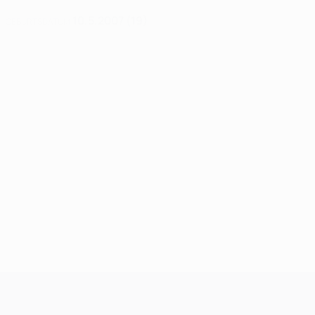
10.5.2007 (19)
GEBURTSDATUM
UEFA Champions League