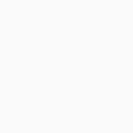
Spiele
Teams
UEFA.tv
News
Auslosungen
Geschichte
Gaming
Über
Stat.
Shop (Klubs)
AUCH
BESUCHEN
UEFA.com
UEFA-Stiftung
für Kinder
SPRACHE &AUML;NDERN
Deutsch
English
Français
Deutsch
Русский
Español
Italiano
Português
العربية
UNS FOLGEN AUF
Die offizielle App herunterladen