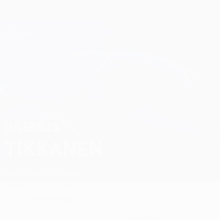
Direkt
zum
Hauptinhalt
Champions League Offiziell
Erhalten
Live-Ergebnisse &amp; Fantasy
UEFA Champions League
Rasmus Tikkanen 2026/27
RASMUS
TIKKANEN
KuPS Kuopio
Finnland
Überblick
Statistiken
Verteidiger
32
POSITION
KLUB-RÜCKENNUMMER
13
Finnland
NATIONALTEAM-NUMMER
LAND