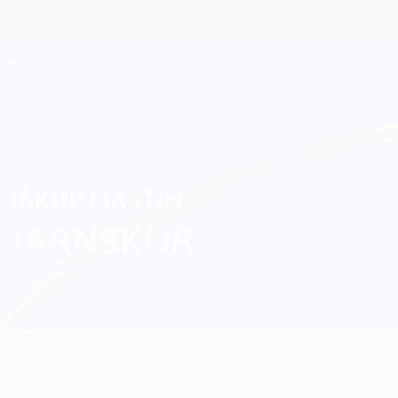
Direkt
zum
Hauptinhalt
Champions League Offiziell
Live-Ergebnisse &amp; Fantasy
UEFA Champions League
Jákup Martin Jarnskor Statistiken
JÁKUP MARTIN
JARNSKOR
Víkingur
Vergleichen
Überblick
Statistiken