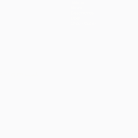
Teams
News
Geschichte
Über
Shop (Klubs)
Português
العربية