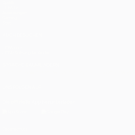
Spiele
UEFA.tv
Auslosungen
Gaming
Stat.
AUCH BESUCHEN
UEFA.com
UEFA-Stiftung für Kinder
SPRACHE &AUML;NDERN
Deutsch
English
Français
Deutsch
Русский
Español
Italiano
UNS FOLGEN AUF
Die offizielle App herunterladen
Datenschutz