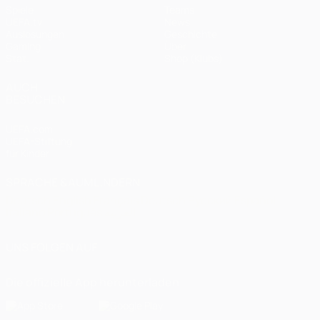
Spiele
Teams
UEFA.tv
News
Auslosungen
Geschichte
Gaming
Über
Stat.
Shop (Klubs)
AUCH
BESUCHEN
UEFA.com
UEFA-Stiftung
für Kinder
SPRACHE &AUML;NDERN
Deutsch
English
Français
Deutsch
Русский
Español
Italiano
Português
العربية
UNS FOLGEN AUF
Die offizielle App herunterladen