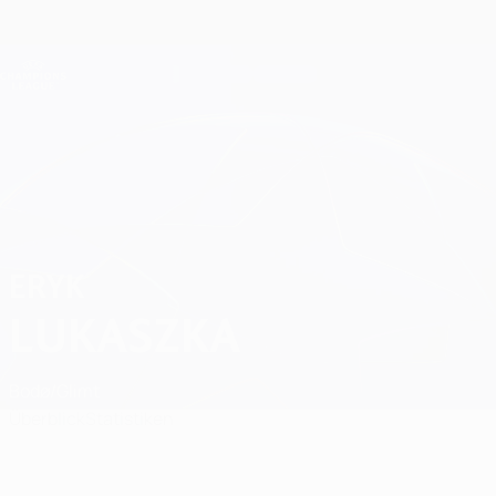
Direkt
zum
Hauptinhalt
Champions League Offiziell
Erhalten
Live-Ergebnisse &amp; Fantasy
UEFA Champions League
Eryk Lukaszka
ERYK
LUKASZKA
Bodø/Glimt
Überblick
Statistiken