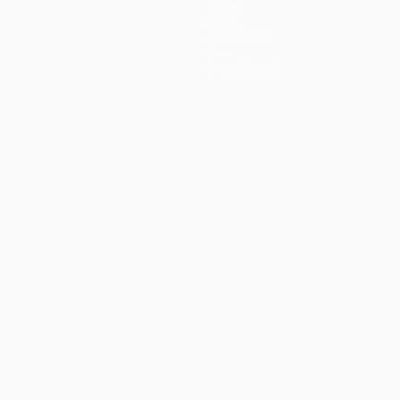
Teams
News
Geschichte
Über
Shop (Klubs)
Português
العربية