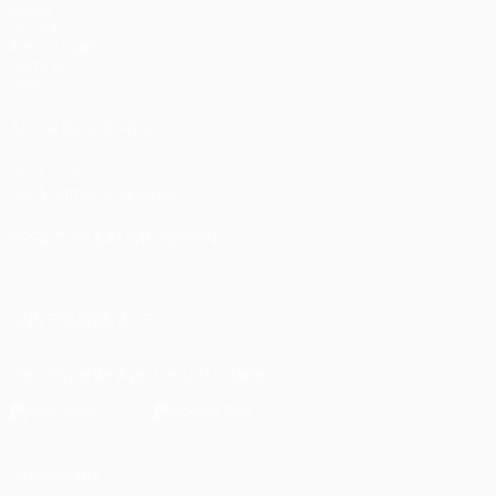
Spiele
UEFA.tv
Auslosungen
Gaming
Stat.
AUCH BESUCHEN
UEFA.com
UEFA-Stiftung für Kinder
SPRACHE &AUML;NDERN
Deutsch
English
Français
Deutsch
Русский
Español
Italiano
UNS FOLGEN AUF
Die offizielle App herunterladen
Datenschutz