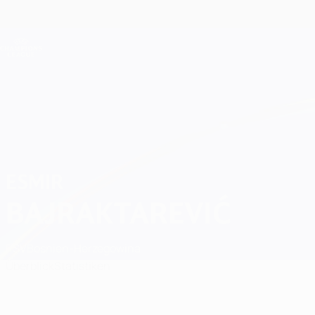
Direkt
zum
Hauptinhalt
Champions League Offiziell
Live-Ergebnisse &amp; Fantasy
UEFA Champions League
Esmir Bajraktarević Spiele
ESMIR
BAJRAKTAREVIĆ
PSV
Bosnien-Herzegowina
Überblick
Statistiken