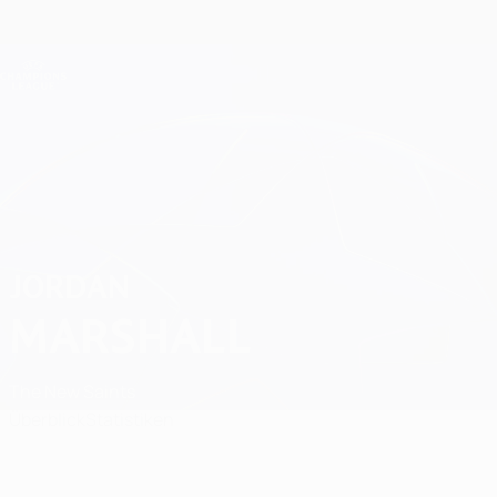
Direkt
zum
Hauptinhalt
Champions League Offiziell
Erhalten
Live-Ergebnisse &amp; Fantasy
UEFA Champions League
Jordan Marshall
JORDAN
MARSHALL
The New Saints
Überblick
Statistiken