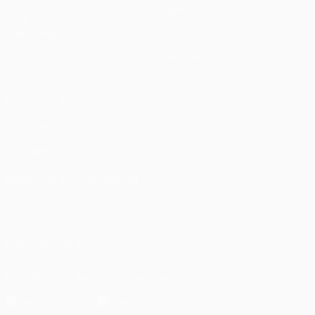
Spiele
Teams
UEFA.tv
News
Auslosungen
Geschichte
Gaming
Über
Stat.
Shop (Klubs)
AUCH
BESUCHEN
UEFA.com
UEFA-Stiftung
für Kinder
SPRACHE &AUML;NDERN
Deutsch
English
Français
Deutsch
Русский
Español
Italiano
Português
العربية
UNS FOLGEN AUF
Die offizielle App herunterladen